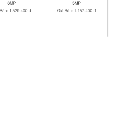
6MP
5MP
Bán: 1.529.400 đ
Giá Bán: 1.157.400 đ
 Wifi EZVIZ C6N G1
Camera Wifi EZVIZ C6N G1
3K 5MP
2K 3MP
 Bán: 959.400 đ
Giá Bán: 749.000 đ