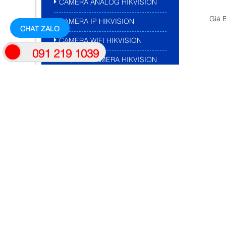
CAMERA ANALOG HIKVISION
Giá 
CAMERA IP HIKVISION
CHAT ZALO
CAMERA WIFI HIKVISION
091 219 1039
ĐẦU GHI CAMERA HIKVISION
PHỤ KIỆN CAMERA
Ổ CỨNG CAMERA
NGUỒN CAMERA
BALUM
DÂY TÍN HIỆU CAMERA
Camera
THIẾT BỊ MẠNG
Giá
THƯƠNG HIỆU TENDA
THƯƠNG HIỆU TPLINK