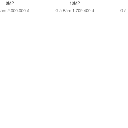
8MP
10MP
Bán: 2.000.000 đ
Giá Bán: 1.709.400 đ
Giá 
 EZVIZ H8c Pro 2K
Camera EZVIZ H7c Dual 2K⁺
Camera
3MP
8MP
 Bán: 959.400 đ
Giá Bán: 1.272.000 đ
Giá