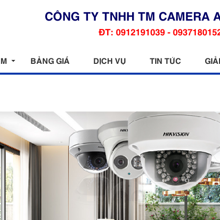
CÔNG TY TNHH TM CAMERA 
ĐT: 0912191039 - 093718015
ẨM
BẢNG GIÁ
DỊCH VỤ
TIN TỨC
GIẢ