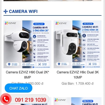
CAMERA WIFI
Camera EZVIZ H90 Dual 2K⁺
Camera EZVIZ H9c Dual 3K
8MP
10MP
Giá Bán: 2.000.000 đ
Giá Bán: 1.709.400 đ
CHAT ZALO
091 219 1039