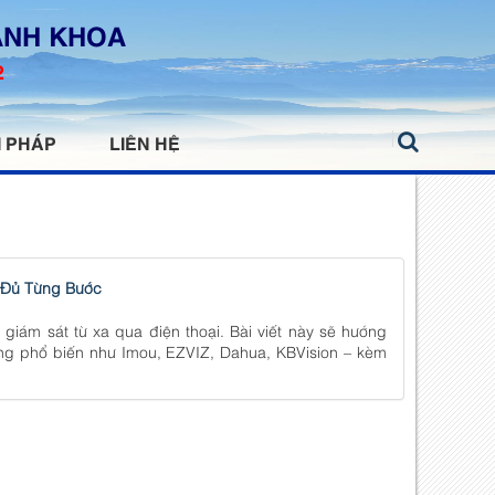
ANH KHOA
2
I PHÁP
LIÊN HỆ
 Đủ Từng Bước
giám sát từ xa qua điện thoại. Bài viết này sẽ hướng
ng phổ biến như Imou, EZVIZ, Dahua, KBVision – kèm