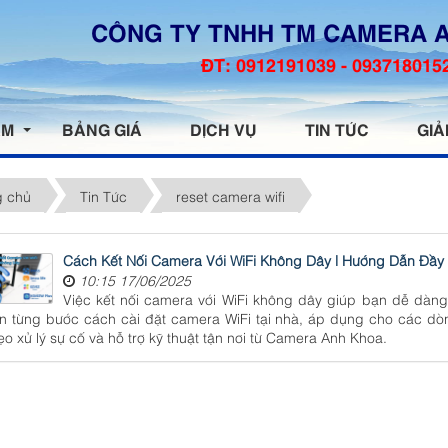
CÔNG TY TNHH TM CAMERA 
ĐT: 0912191039 - 093718015
ẨM
BẢNG GIÁ
DỊCH VỤ
TIN TỨC
GIẢ
g chủ
Tin Tức
reset camera wifi
Cách Kết Nối Camera Với WiFi Không Dây | Hướng Dẫn Đầy
10:15 17/06/2025
Việc kết nối camera với WiFi không dây giúp bạn dễ dàng 
n từng bước cách cài đặt camera WiFi tại nhà, áp dụng cho các dò
o xử lý sự cố và hỗ trợ kỹ thuật tận nơi từ Camera Anh Khoa.