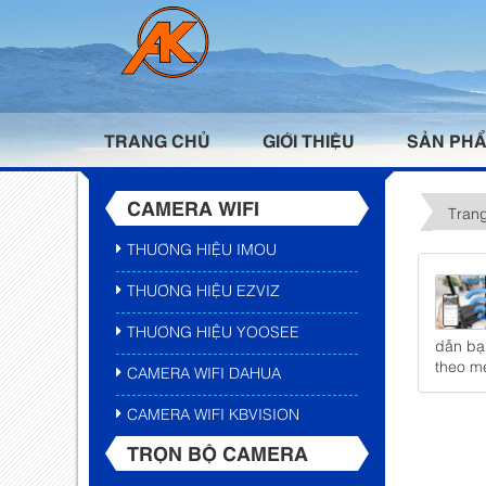
TRANG CHỦ
GIỚI THIỆU
SẢN PH
CAMERA WIFI
Tran
THƯƠNG HIỆU IMOU
THƯƠNG HIỆU EZVIZ
THƯƠNG HIỆU YOOSEE
dẫn bạ
theo mẹ
CAMERA WIFI DAHUA
CAMERA WIFI KBVISION
TRỌN BỘ CAMERA