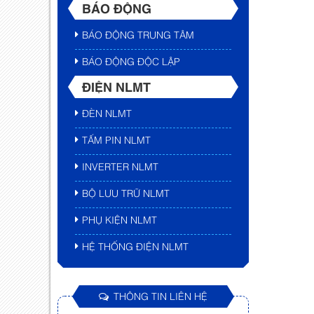
BÁO ĐỘNG
BÁO ĐỘNG TRUNG TÂM
BÁO ĐỘNG ĐỘC LẬP
ĐIỆN NLMT
ĐÈN NLMT
TẤM PIN NLMT
INVERTER NLMT
BỘ LƯU TRỮ NLMT
PHỤ KIỆN NLMT
HỆ THỐNG ĐIỆN NLMT
THÔNG TIN LIÊN HỆ