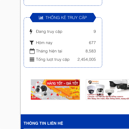
THỐNG KÊ TRUY CẬP
Đang truy cập
9
Hôm nay
677
Tháng hiện tại
8,583
Tổng lượt truy cập
2,454,005
THÔNG TIN LIÊN HỆ