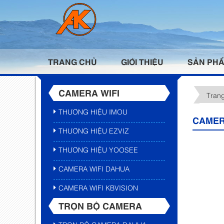
TRANG CHỦ
GIỚI THIỆU
SẢN PH
CAMERA WIFI
Tran
THƯƠNG HIỆU IMOU
CAMER
THƯƠNG HIỆU EZVIZ
THƯƠNG HIỆU YOOSEE
CAMERA WIFI DAHUA
CAMERA WIFI KBVISION
TRỌN BỘ CAMERA