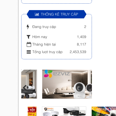
THỐNG KÊ TRUY CẬP
Đang truy cập
2
Hôm nay
1,409
Tháng hiện tại
8,117
Tổng lượt truy cập
2,453,539