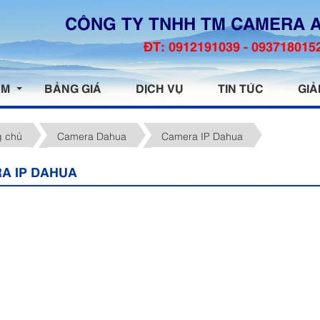
CÔNG TY TNHH TM CAMERA 
ĐT: 0912191039 - 093718015
ẨM
BẢNG GIÁ
DỊCH VỤ
TIN TỨC
GIẢ
g chủ
Camera Dahua
Camera IP Dahua
A IP DAHUA