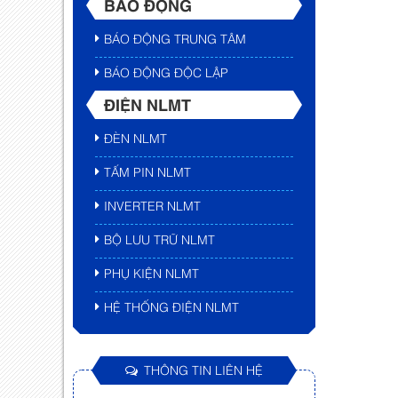
BÁO ĐỘNG
BÁO ĐỘNG TRUNG TÂM
BÁO ĐỘNG ĐỘC LẬP
ĐIỆN NLMT
ĐÈN NLMT
TẤM PIN NLMT
INVERTER NLMT
BỘ LƯU TRỮ NLMT
PHỤ KIỆN NLMT
HỆ THỐNG ĐIỆN NLMT
THÔNG TIN LIÊN HỆ