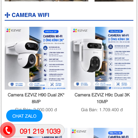
CAMERA WIFI
Camera EZVIZ H90 Dual 2K⁺
Camera EZVIZ H9c Dual 3K
8MP
10MP
Giá Bán: 2.000.000 đ
Giá Bán: 1.709.400 đ
CHAT ZALO
091 219 1039