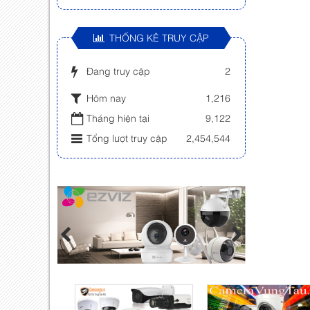
THỐNG KÊ TRUY CẬP
Đang truy cập
2
Hôm nay
1,216
Tháng hiện tại
9,122
Tổng lượt truy cập
2,454,544