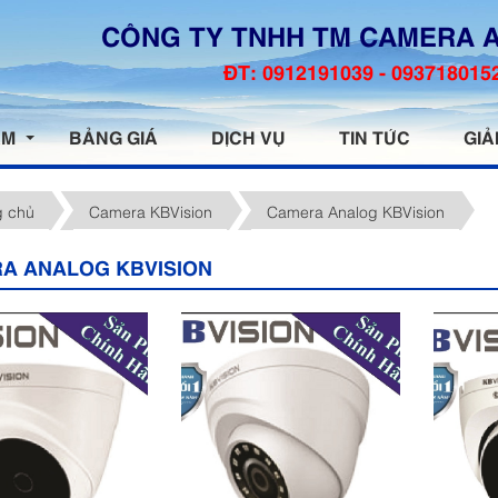
CÔNG TY TNHH TM CAMERA 
ĐT: 0912191039 - 093718015
ẨM
BẢNG GIÁ
DỊCH VỤ
TIN TỨC
GIẢ
g chủ
Camera KBVision
Camera Analog KBVision
A ANALOG KBVISION