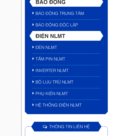
BÁO ĐỘNG
BÁO ĐỘNG TRUNG TÂM
BÁO ĐỘNG ĐỘC LẬP
ĐIỆN NLMT
ĐÈN NLMT
TẤM PIN NLMT
INVERTER NLMT
BỘ LƯU TRỮ NLMT
PHỤ KIỆN NLMT
HỆ THỐNG ĐIỆN NLMT
THÔNG TIN LIÊN HỆ