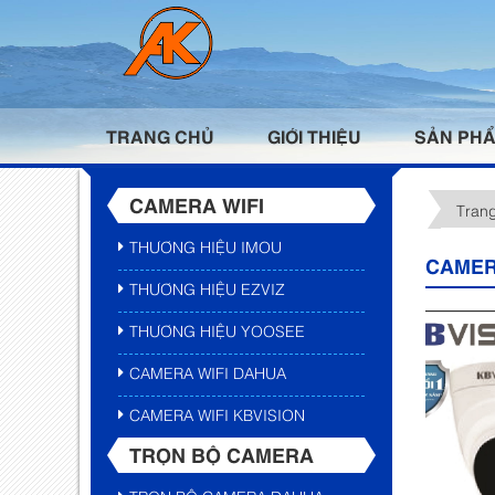
TRANG CHỦ
GIỚI THIỆU
SẢN PH
CAMERA WIFI
Tran
THƯƠNG HIỆU IMOU
CAMER
THƯƠNG HIỆU EZVIZ
THƯƠNG HIỆU YOOSEE
CAMERA WIFI DAHUA
CAMERA WIFI KBVISION
TRỌN BỘ CAMERA