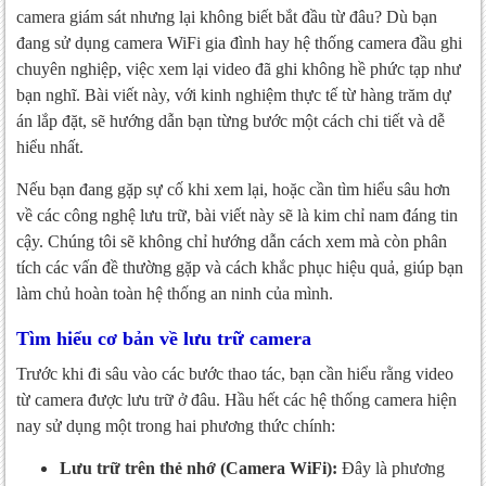
camera giám sát nhưng lại không biết bắt đầu từ đâu? Dù bạn
Trích xuất trên điện thoại
đang sử dụng camera WiFi gia đình hay hệ thống camera đầu ghi
Trích xuất trên máy tính
chuyên nghiệp, việc xem lại video đã ghi không hề phức tạp như
bạn nghĩ. Bài viết này, với kinh nghiệm thực tế từ hàng trăm dự
Một số vấn đề thường gặp và cách khắc phục
án lắp đặt, sẽ hướng dẫn bạn từng bước một cách chi tiết và dễ
Lời khuyên từ chuyên gia
hiểu nhất.
Nếu bạn đang gặp sự cố khi xem lại, hoặc cần tìm hiểu sâu hơn
về các công nghệ lưu trữ, bài viết này sẽ là kim chỉ nam đáng tin
cậy. Chúng tôi sẽ không chỉ hướng dẫn cách xem mà còn phân
tích các vấn đề thường gặp và cách khắc phục hiệu quả, giúp bạn
làm chủ hoàn toàn hệ thống an ninh của mình.
Tìm hiểu cơ bản về lưu trữ camera
Trước khi đi sâu vào các bước thao tác, bạn cần hiểu rằng video
từ camera được lưu trữ ở đâu. Hầu hết các hệ thống camera hiện
nay sử dụng một trong hai phương thức chính:
Lưu trữ trên thẻ nhớ (Camera WiFi):
Đây là phương