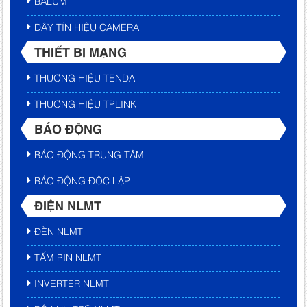
BALUM
DÂY TÍN HIỆU CAMERA
THIẾT BỊ MẠNG
THƯƠNG HIỆU TENDA
THƯƠNG HIỆU TPLINK
BÁO ĐỘNG
BÁO ĐỘNG TRUNG TÂM
BÁO ĐỘNG ĐỘC LẬP
ĐIỆN NLMT
ĐÈN NLMT
TẤM PIN NLMT
INVERTER NLMT