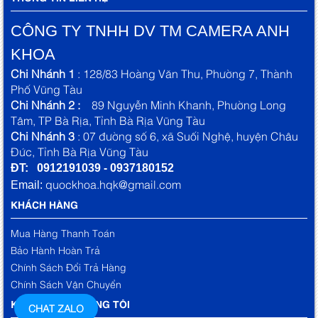
CÔNG TY TNHH DV TM CAMERA ANH
KHOA
Chi Nhánh 1
: 128/83 Hoàng Văn Thu, Phường 7, Thành
Phố Vũng Tàu
Chi Nhánh 2 :
89 Nguyễn Minh Khanh, Phường Long
Tâm, TP Bà Rịa, Tỉnh Bà Rịa Vũng Tàu
Chi Nhánh 3
: 07 đường số 6, xã Suối Nghệ, huyện Châu
Đức, Tỉnh Bà Rịa Vũng Tàu
ĐT: 0912191039 - 0937180152
quockhoa.hqk@gmail.com
Email:
KHÁCH HÀNG
Mua Hàng Thanh Toán
Bảo Hành Hoàn Trả
Chính Sách Đổi Trả Hàng
Chính Sách Vận Chuyển
KẾT NỐI VỚI CHÚNG TÔI
CHAT ZALO