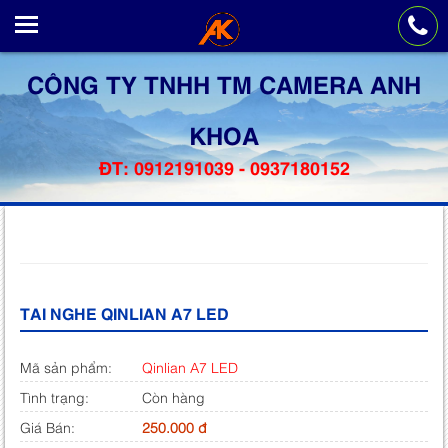
CÔNG TY TNHH TM CAMERA ANH
KHOA
ĐT: 0912191039 - 0937180152
TAI NGHE QINLIAN A7 LED
Mã sản phẩm:
Qinlian A7 LED
Tình trạng:
Còn hàng
Giá Bán:
250.000 đ