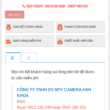
GỌI NGAY:
0912191039
-
0937180152
Hết hàng
CAM KẾT CHÍNH HÃNG
THANH TOÁN ĐƠN GIẢN
GIAO HÀNG MIỄN PHÍ
CHIẾT KHẤU HẤP DẪN
Mọi chi tiết khách hàng vui lòng liên hệ để được
tư vấn miễn phí
CÔNG TY TNHH DV MTV CAMERA ANH
KHOA
Điện
thoại: 0912.191.039 hoặc 0937.180.152