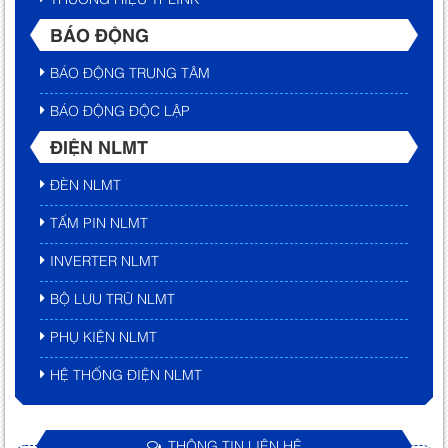
BÁO ĐỘNG
BÁO ĐỘNG TRUNG TÂM
BÁO ĐỘNG ĐỘC LẬP
ĐIỆN NLMT
ĐÈN NLMT
TẤM PIN NLMT
INVERTER NLMT
BỘ LƯU TRỮ NLMT
PHỤ KIỆN NLMT
HỆ THỐNG ĐIỆN NLMT
THÔNG TIN LIÊN HỆ