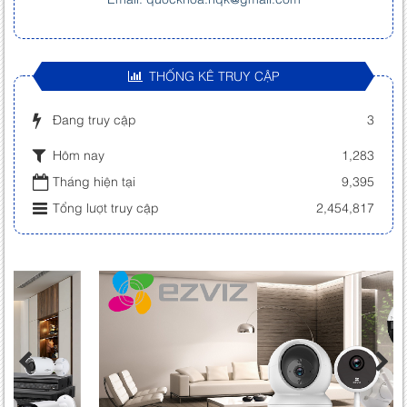
THỐNG KÊ TRUY CẬP
Đang truy cập
3
Hôm nay
1,283
Tháng hiện tại
9,395
Tổng lượt truy cập
2,454,817