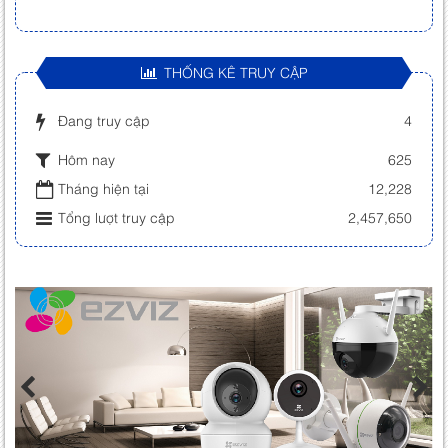
THỐNG KÊ TRUY CẬP
Đang truy cập
4
Hôm nay
625
Tháng hiện tại
12,228
Tổng lượt truy cập
2,457,650