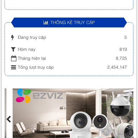
THỐNG KÊ TRUY CẬP
Đang truy cập
5
Hôm nay
819
Tháng hiện tại
8,725
Tổng lượt truy cập
2,454,147