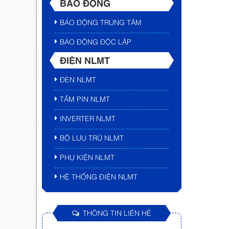
BÁO ĐỘNG
BÁO ĐỘNG TRUNG TÂM
BÁO ĐỘNG ĐỘC LẬP
ĐIỆN NLMT
ĐÈN NLMT
TẤM PIN NLMT
INVERTER NLMT
BỘ LƯU TRỮ NLMT
PHỤ KIỆN NLMT
HỆ THỐNG ĐIỆN NLMT
THÔNG TIN LIÊN HỆ