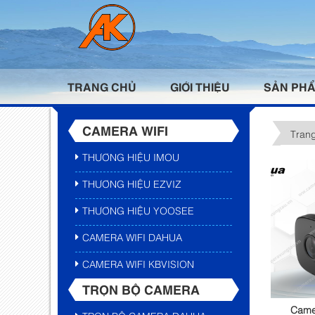
TRANG CHỦ
GIỚI THIỆU
SẢN PH
CAMERA WIFI
Tran
THƯƠNG HIỆU IMOU
THƯƠNG HIỆU EZVIZ
THƯƠNG HIỆU YOOSEE
CAMERA WIFI DAHUA
CAMERA WIFI KBVISION
TRỌN BỘ CAMERA
Came