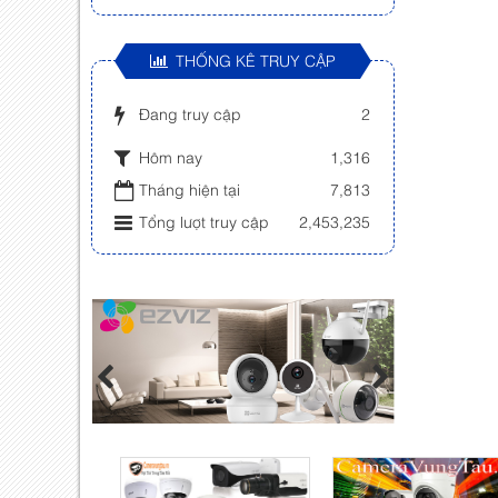
THỐNG KÊ TRUY CẬP
Đang truy cập
2
Hôm nay
1,316
Tháng hiện tại
7,813
Tổng lượt truy cập
2,453,235