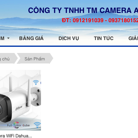
CÔNG TY TNHH TM CAMERA 
ĐT: 0912191039 - 093718015
ẨM
BẢNG GIÁ
DỊCH VỤ
TIN TỨC
GIẢ
g chủ
Sản Phẩm
ra WiFi Dahua...