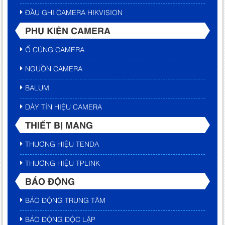
ĐẦU GHI CAMERA HIKVISION
PHỤ KIỆN CAMERA
Ổ CỨNG CAMERA
NGUỒN CAMERA
BALUM
DÂY TÍN HIỆU CAMERA
THIẾT BỊ MẠNG
THƯƠNG HIỆU TENDA
THƯƠNG HIỆU TPLINK
BÁO ĐỘNG
BÁO ĐỘNG TRUNG TÂM
BÁO ĐỘNG ĐỘC LẬP