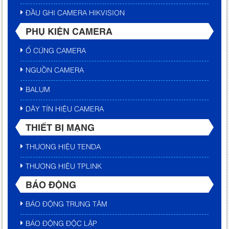
ĐẦU GHI CAMERA HIKVISION
PHỤ KIỆN CAMERA
Ổ CỨNG CAMERA
NGUỒN CAMERA
BALUM
DÂY TÍN HIỆU CAMERA
THIẾT BỊ MẠNG
THƯƠNG HIỆU TENDA
THƯƠNG HIỆU TPLINK
BÁO ĐỘNG
BÁO ĐỘNG TRUNG TÂM
BÁO ĐỘNG ĐỘC LẬP