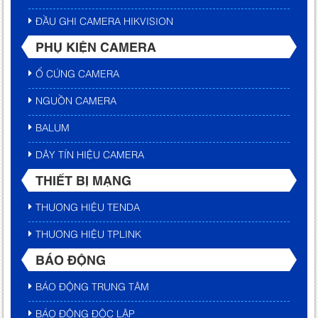
ĐẦU GHI CAMERA HIKVISION
PHỤ KIỆN CAMERA
Ổ CỨNG CAMERA
NGUỒN CAMERA
BALUM
DÂY TÍN HIỆU CAMERA
THIẾT BỊ MẠNG
THƯƠNG HIỆU TENDA
THƯƠNG HIỆU TPLINK
BÁO ĐỘNG
BÁO ĐỘNG TRUNG TÂM
BÁO ĐỘNG ĐỘC LẬP