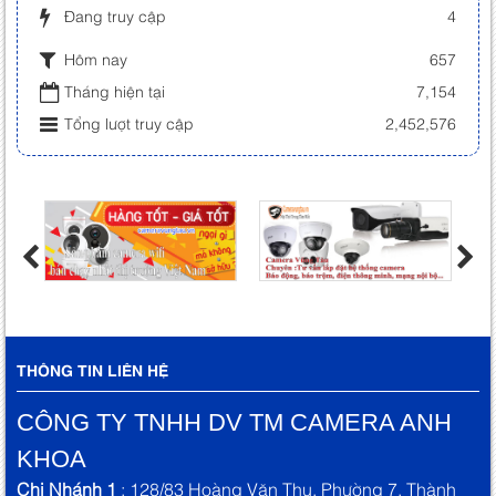
Đang truy cập
4
Hôm nay
657
Tháng hiện tại
7,154
Tổng lượt truy cập
2,452,576
THÔNG TIN LIÊN HỆ
CÔNG TY TNHH DV TM CAMERA ANH
KHOA
Chi Nhánh 1
: 128/83 Hoàng Văn Thu, Phường 7, Thành