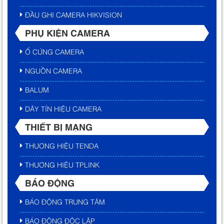
ĐẦU GHI CAMERA HIKVISION
PHỤ KIỆN CAMERA
Ổ CỨNG CAMERA
NGUỒN CAMERA
BALUM
DÂY TÍN HIỆU CAMERA
THIẾT BỊ MẠNG
THƯƠNG HIỆU TENDA
THƯƠNG HIỆU TPLINK
BÁO ĐỘNG
BÁO ĐỘNG TRUNG TÂM
BÁO ĐỘNG ĐỘC LẬP