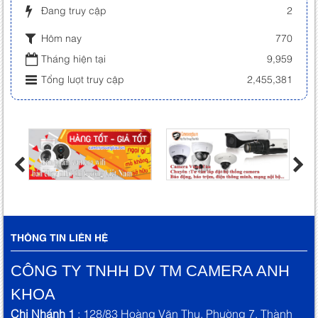
Đang truy cập
2
Hôm nay
770
Tháng hiện tại
9,959
Tổng lượt truy cập
2,455,381
THÔNG TIN LIÊN HỆ
CÔNG TY TNHH DV TM CAMERA ANH
KHOA
Chi Nhánh 1
: 128/83 Hoàng Văn Thu, Phường 7, Thành