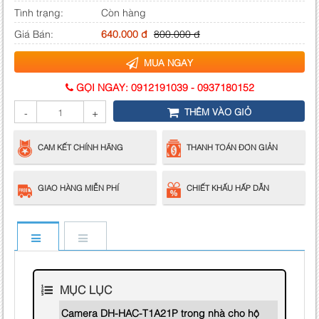
Tình trạng:
Còn hàng
Giá Bán:
640.000 đ
800.000 đ
MUA NGAY
GỌI NGAY:
0912191039
-
0937180152
THÊM VÀO GIỎ
-
+
CAM KẾT CHÍNH HÃNG
THANH TOÁN ĐƠN GIẢN
GIAO HÀNG MIỄN PHÍ
CHIẾT KHẤU HẤP DẪN
MỤC LỤC
Camera DH-HAC-T1A21P trong nhà cho hộ