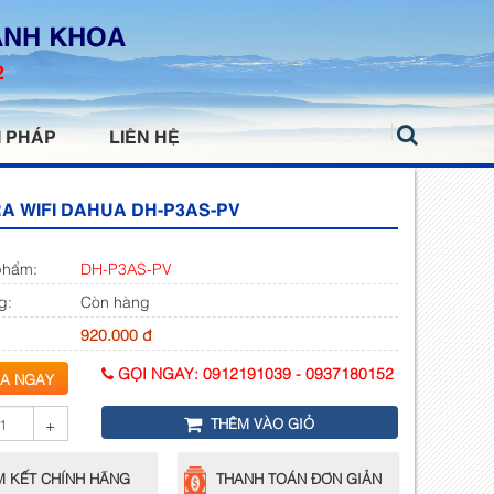
ANH KHOA
2
I PHÁP
LIÊN HỆ
A WIFI DAHUA DH-P3AS-PV
phẩm:
DH-P3AS-PV
g:
Còn hàng
920.000 đ
GỌI NGAY:
0912191039
-
0937180152
A NGAY
THÊM VÀO GIỎ
+
 KẾT CHÍNH HÃNG
THANH TOÁN ĐƠN GIẢN