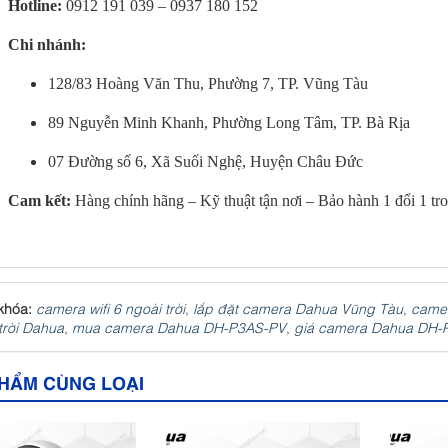
Hotline:
0912 191 039 – 0937 180 152
Chi nhánh:
128/83 Hoàng Văn Thu, Phường 7, TP. Vũng Tàu
89 Nguyễn Minh Khanh, Phường Long Tâm, TP. Bà Rịa
07 Đường số 6, Xã Suối Nghệ, Huyện Châu Đức
Cam kết:
Hàng chính hãng – Kỹ thuật tận nơi – Bảo hành 1 đổi 1 tr
khóa:
camera wifi 6 ngoài trời
,
lắp đặt camera Dahua Vũng Tàu
,
camer
trời Dahua
,
mua camera Dahua DH-P3AS-PV
,
giá camera Dahua DH-
HẨM CÙNG LOẠI