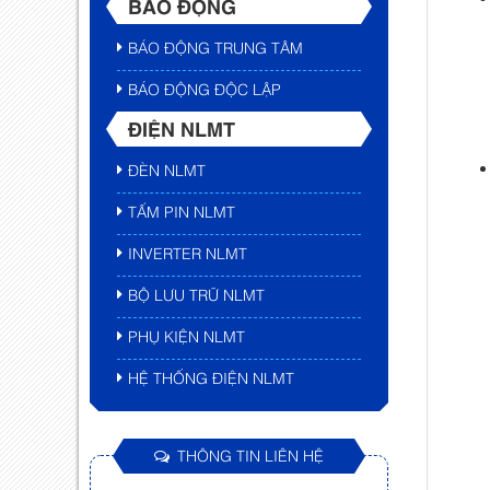
BÁO ĐỘNG
BÁO ĐỘNG TRUNG TÂM
BÁO ĐỘNG ĐỘC LẬP
ĐIỆN NLMT
ĐÈN NLMT
TẤM PIN NLMT
INVERTER NLMT
BỘ LƯU TRỮ NLMT
PHỤ KIỆN NLMT
HỆ THỐNG ĐIỆN NLMT
THÔNG TIN LIÊN HỆ