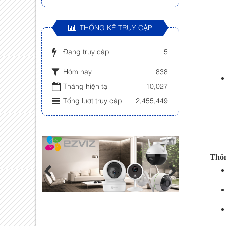
THỐNG KÊ TRUY CẬP
Đang truy cập
5
Hôm nay
838
Tháng hiện tại
10,027
Tổng lượt truy cập
2,455,449
Thôn