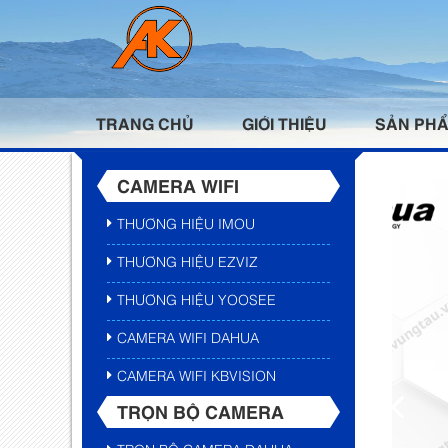
TRANG CHỦ
GIỚI THIỆU
SẢN PH
CAMERA WIFI
THƯƠNG HIỆU IMOU
THƯƠNG HIỆU EZVIZ
THƯƠNG HIỆU YOOSEE
CAMERA WIFI DAHUA
CAMERA WIFI KBVISION
TRỌN BỘ CAMERA