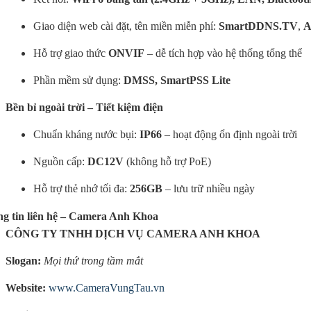
Giao diện web cài đặt, tên miền miễn phí:
SmartDDNS.TV
,
A
Hỗ trợ giao thức
ONVIF
– dễ tích hợp vào hệ thống tổng thể
Phần mềm sử dụng:
DMSS, SmartPSS Lite
Bền bỉ ngoài trời – Tiết kiệm điện
Chuẩn kháng nước bụi:
IP66
– hoạt động ổn định ngoài trời
Nguồn cấp:
DC12V
(không hỗ trợ PoE)
Hỗ trợ thẻ nhớ tối đa:
256GB
– lưu trữ nhiều ngày
g tin liên hệ – Camera Anh Khoa
CÔNG TY TNHH DỊCH VỤ CAMERA ANH KHOA
Slogan:
Mọi thứ trong tầm mắt
Website:
www.CameraVungTau.vn