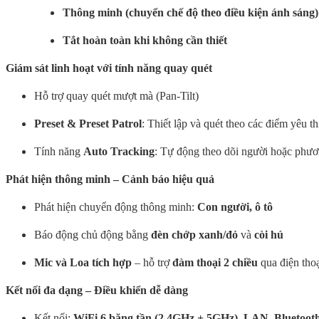
Thông minh (chuyển chế độ theo điều kiện ánh sáng)
Tắt hoàn toàn khi không cần thiết
Giám sát linh hoạt với tính năng quay quét
Hỗ trợ quay quét mượt mà (Pan-Tilt)
Preset & Preset Patrol
: Thiết lập và quét theo các điểm yêu th
Tính năng
Auto Tracking
: Tự động theo dõi người hoặc phươ
Phát hiện thông minh – Cảnh báo hiệu quả
Phát hiện chuyển động thông minh:
Con người, ô tô
Báo động chủ động bằng
đèn chớp xanh/đỏ
và
còi hú
Mic và Loa tích hợp
– hỗ trợ
đàm thoại 2 chiều
qua điện thoạ
Kết nối đa dạng – Điều khiển dễ dàng
Kết nối:
WiFi 6 băng tần (2.4GHz + 5GHz), LAN, Bluetooth