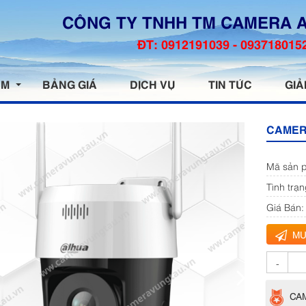
CÔNG TY TNHH TM CAMERA 
ĐT: 0912191039 - 093718015
ẨM
BẢNG GIÁ
DỊCH VỤ
TIN TỨC
GIẢ
CAMER
Mã sản 
Tình trạn
Giá Bán:
MU
-
CAM