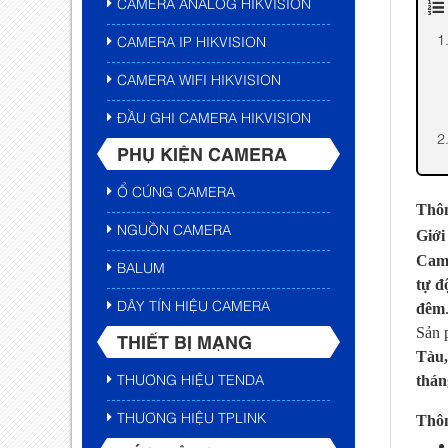
CAMERA ANALOG HIKVISION
CAMERA IP HIKVISION
CAMERA WIFI HIKVISION
ĐẦU GHI CAMERA HIKVISION
PHỤ KIỆN CAMERA
Ổ CỨNG CAMERA
Thôn
NGUỒN CAMERA
Giới
Cam
BALUM
tự đ
DÂY TÍN HIỆU CAMERA
đêm
Sản 
THIẾT BỊ MẠNG
Tàu,
THƯƠNG HIỆU TENDA
thán
THƯƠNG HIỆU TPLINK
Thôn