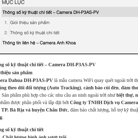
MỤC LỤC
Thông số kỹ thuật chi tiết – Camera DH-P3AS-PV
Giới thiệu sản phẩm
Thông số kỹ thuật chi tiết
Thông tin liên hệ – Camera Anh Khoa
g số kỹ thuật chi tiết – Camera DH-P3AS-PV
 thiệu sản phẩm
era Dahua DH-P3AS-PV
là mẫu camera WiFi quay quét ngoài trời t
ộng theo dõi đối tượng (Auto Tracking)
,
cảnh báo còi đèn
,
đàm tho
. Sản phẩm phù hợp cho các nhu cầu an ninh ngoài trời như
biệt thự, 
phẩm được phân phối và lắp đặt bởi
Công ty TNHH Dịch vụ Camera
 TP. Bà Rịa và huyện Châu Đức
, đảm bảo chất lượng, hỗ trợ kỹ thuậ
g
.
g số kỹ thuật chi tiết
Chất lượng hình ảnh vượt trội