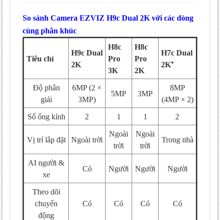
So sánh Camera EZVIZ H9c Dual 2K với các dòng
cùng phân khúc
H8c
H8c
H9c Dual
H7c Dual
Tiêu chí
Pro
Pro
2K
2K⁺
3K
2K
Độ phân
6MP (2 ×
8MP
5MP
3MP
giải
3MP)
(4MP × 2)
Số ống kính
2
1
1
2
Ngoài
Ngoài
Vị trí lắp đặt
Ngoài trời
Trong nhà
trời
trời
AI người &
Có
Người
Người
Người
xe
Theo dõi
chuyển
Có
Có
Có
Có
động