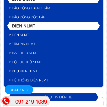
BÁO ĐỘNG TRUNG TÂM
BÁO ĐỘNG ĐỘC LẬP
ĐIỆN NLMT
ĐÈN NLMT
TẤM PIN NLMT
INVERTER NLMT
BỘ LƯU TRỮ NLMT
PHỤ KIỆN NLMT
HỆ THỐNG ĐIỆN NLMT
CHAT ZALO
THÔNG TIN LIÊN HỆ
091 219 1039