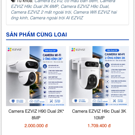
Từ khóa:
Camera EZVIZ có màu ban đêm
,
Camera
EZVIZ H9c Dual 2K 6MP
,
Camera EZVIZ H9c Dual
,
Camera EZVIZ 2 mắt ngoài trời
,
Camera Wifi EZVIZ hai
ống kính
,
Camera ngoài trời AI EZVIZ
SẢN PHẨM CÙNG LOẠI
Camera EZVIZ H90 Dual 2K⁺
Camera EZVIZ H9c Dual 3K
8MP
10MP
2.000.000 đ
1.709.400 đ