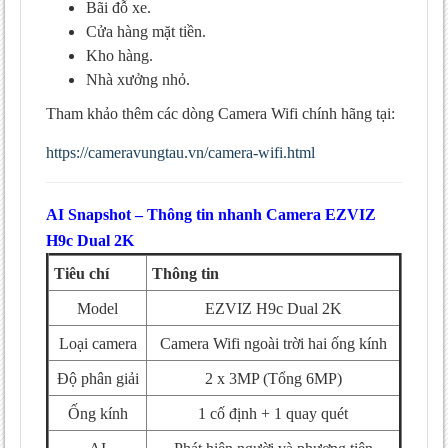
Bãi đỗ xe.
Nhược điểm
Cửa hàng mặt tiền.
So sánh Camera EZVIZ H9c Dual 2K với
Kho hàng.
các dòng cùng phân khúc
Nhà xưởng nhỏ.
Có nên mua Camera EZVIZ H9c Dual 2K
Tham khảo thêm các dòng Camera Wifi chính hãng tại:
không?
https://cameravungtau.vn/camera-wifi.html
Nên mua khi:
Không nên mua khi:
AI Snapshot – Thông tin nhanh Camera EZVIZ
Câu hỏi thường gặp (FAQ)
H9c Dual 2K
Camera EZVIZ H9c Dual 2K có ghi âm
Tiêu chí
Thông tin
không?
Camera có thể xem hai góc hình cùng
Model
EZVIZ H9c Dual 2K
lúc không?
Loại camera
Camera Wifi ngoài trời hai ống kính
Camera EZVIZ H9c Dual 2K có cần
Độ phân giải
đầu ghi không?
2 x 3MP (Tổng 6MP)
Nên chọn thẻ nhớ bao nhiêu GB?
Ống kính
1 cố định + 1 quay quét
Camera EZVIZ H9c Dual 2K có lắp