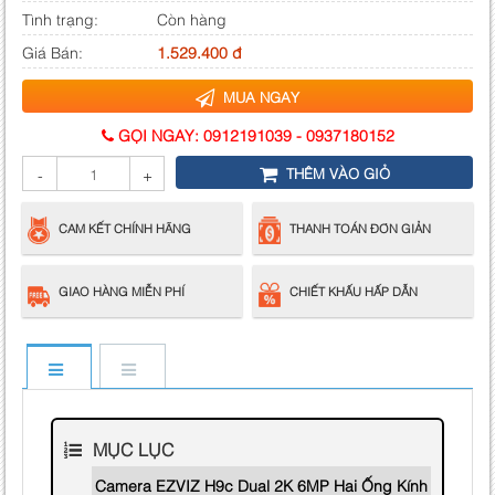
Tình trạng:
Còn hàng
Giá Bán:
1.529.400 đ
MUA NGAY
GỌI NGAY:
0912191039
-
0937180152
THÊM VÀO GIỎ
-
+
CAM KẾT CHÍNH HÃNG
THANH TOÁN ĐƠN GIẢN
GIAO HÀNG MIỄN PHÍ
CHIẾT KHẤU HẤP DẪN
MỤC LỤC
Camera EZVIZ H9c Dual 2K 6MP Hai Ống Kính