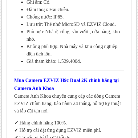
Ghi âm: Có.
Đàm thoại: Hai chiều.
Chống nước: IP65.
Lưu trữ: Thẻ nhớ MicroSD và EZVIZ Cloud.
Phù hợp: Nhà ở, cổng, sân vườn, cửa hàng, kho
nhỏ.
Không phù hợp: Nhà máy và khu công nghiệp
diện tích lớn.
Giá tham khảo: 1.529.400đ.
Mua Camera EZVIZ H9c Dual 2K chính hãng tại
Camera Anh Khoa
Camera Anh Khoa chuyên cung cấp các dòng Camera
EZVIZ chính hãng, bảo hành 24 tháng, hỗ trợ kỹ thuật
và lắp đặt tận nơi.
✔ Hàng chính hãng 100%.
✔ Hỗ trợ cài đặt ứng dụng EZVIZ miễn phí.
✔ Tư vấn vị trí lắp đặt tối ưu.