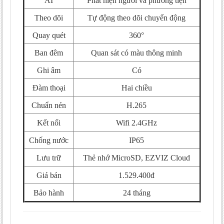
AI
Phát hiện người và phương tiện
ngoài trời được không?
Theo dõi
Tự động theo dõi chuyển động
Tóm tắt nhanh Camera EZVIZ H9c Dual 2K
Quay quét
360°
Mua Camera EZVIZ H9c Dual 2K chính
hãng tại Camera Anh Khoa
Ban đêm
Quan sát có màu thông minh
Ghi âm
Có
Đàm thoại
Hai chiều
Chuẩn nén
H.265
Kết nối
Wifi 2.4GHz
Chống nước
IP65
Lưu trữ
Thẻ nhớ MicroSD, EZVIZ Cloud
Giá bán
1.529.400đ
Bảo hành
24 tháng