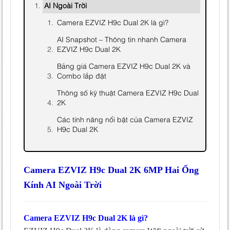
AI Ngoài Trời
Camera EZVIZ H9c Dual 2K là gì?
AI Snapshot – Thông tin nhanh Camera
EZVIZ H9c Dual 2K
Bảng giá Camera EZVIZ H9c Dual 2K và
Combo lắp đặt
Thông số kỹ thuật Camera EZVIZ H9c Dual
2K
Các tính năng nổi bật của Camera EZVIZ
H9c Dual 2K
Hai ống kính Dual Lens – Quan sát
rộng hơn, giảm điểm mù
Camera EZVIZ H9c Dual 2K 6MP Hai Ống
AI nhận diện người và phương tiện
chính xác
Kính AI Ngoài Trời
Ban đêm có màu và cảnh báo chủ
động
Camera EZVIZ H9c Dual 2K là gì?
Đàm thoại hai chiều từ xa