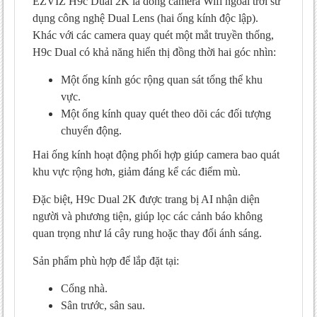
EZVIZ H9c Dual 2K là dòng camera Wifi ngoài trời sử
Chất lượng hình ảnh thực tế của Camera
dụng công nghệ Dual Lens (hai ống kính độc lập).
EZVIZ H9c Dual 2K
Khác với các camera quay quét một mắt truyền thống,
H9c Dual có khả năng hiển thị đồng thời hai góc nhìn:
Hình ảnh ban ngày sắc nét với hệ
thống hai ống kính 6MP
Một ống kính góc rộng quan sát tổng thể khu
Quan sát ban đêm có màu thông minh
vực.
Một ống kính quay quét theo dõi các đối tượng
Khoảng cách quan sát và nhận diện
thực tế
chuyển động.
Camera EZVIZ H9c Dual 2K phù hợp với
Hai ống kính hoạt động phối hợp giúp camera bao quát
nhu cầu nào?
khu vực rộng hơn, giảm đáng kể các điểm mù.
Lắp đặt cho nhà ở gia đình
Đặc biệt, H9c Dual 2K được trang bị AI nhận diện
Lắp đặt cho cửa hàng và mặt tiền kinh
người và phương tiện, giúp lọc các cảnh báo không
doanh
quan trọng như lá cây rung hoặc thay đổi ánh sáng.
Lắp đặt cho kho bãi và xưởng nhỏ
Sản phẩm phù hợp để lắp đặt tại:
Ưu điểm và nhược điểm của Camera
EZVIZ H9c Dual 2K
Cổng nhà.
Sân trước, sân sau.
Ưu điểm