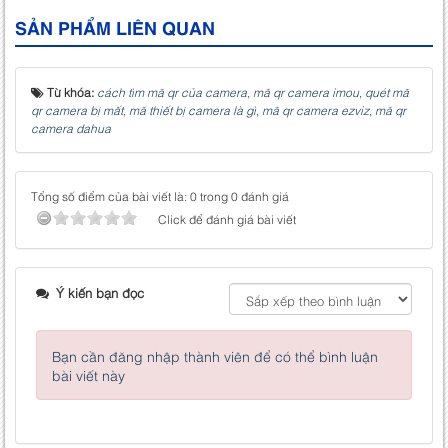
SẢN PHẨM LIÊN QUAN
Từ khóa:
cách tìm mã qr của camera
,
mã qr camera imou
,
quét mã
qr camera bị mất
,
mã thiết bị camera là gì
,
mã qr camera ezviz
,
mã qr
camera dahua
Tổng số điểm của bài viết là: 0 trong 0 đánh giá
Click để đánh giá bài viết
Ý kiến bạn đọc
Bạn cần đăng nhập thành viên để có thể bình luận
bài viết này