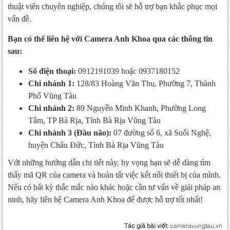
thuật viên chuyên nghiệp, chúng tôi sẽ hỗ trợ bạn khắc phục mọi
vấn đề.
Bạn có thể liên hệ với Camera Anh Khoa qua các thông tin
sau:
Số điện thoại:
0912191039 hoặc 0937180152
Chi nhánh 1:
128/83 Hoàng Văn Thu, Phường 7, Thành
Phố Vũng Tàu
Chi nhánh 2:
89 Nguyễn Minh Khanh, Phường Long
Tâm, TP Bà Rịa, Tỉnh Bà Rịa Vũng Tàu
Chi nhánh 3 (Đầu não):
07 đường số 6, xã Suối Nghệ,
huyện Châu Đức, Tỉnh Bà Rịa Vũng Tàu
Với những hướng dẫn chi tiết này, hy vọng bạn sẽ dễ dàng tìm
thấy mã QR của camera và hoàn tất việc kết nối thiết bị của mình.
Nếu có bất kỳ thắc mắc nào khác hoặc cần tư vấn về giải pháp an
ninh, hãy liên hệ Camera Anh Khoa để được hỗ trợ tốt nhất!
Tác giả bài viết:
cameravungtau.vn