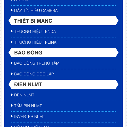
DÂY TÍN HIỆU CAMERA
THIẾT BỊ MẠNG
THƯƠNG HIỆU TENDA
THƯƠNG HIỆU TPLINK
BÁO ĐỘNG
BÁO ĐỘNG TRUNG TÂM
BÁO ĐỘNG ĐỘC LẬP
ĐIỆN NLMT
ĐÈN NLMT
TẤM PIN NLMT
INVERTER NLMT
BỘ LƯU TRỮ NLMT